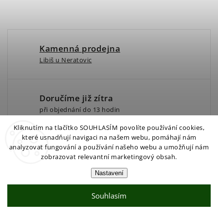
Kamenná prodejna
Libiš u Neratovic
Doručíme již zítra
při objednání do 13 hodin
Kliknutím na tlačítko SOUHLASÍM povolíte používání cookies,
které usnadňují navigaci na našem webu, pomáhají nám
Produkty skladem
analyzovat fungování a používání našeho webu a umožňují nám
zobrazovat relevantní marketingový obsah.
ihned k odeslaní
Nastavení
Souhlasím
Jsme Česká společnost
již 30 let na trhu