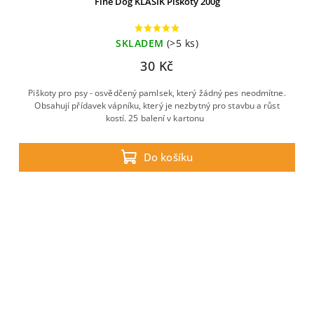
Fine Dog KLASIK Piškoty 200g
SKLADEM
(>5 ks)
30 Kč
Piškoty pro psy - osvědčený pamlsek, který žádný pes neodmítne.
Obsahují přídavek vápníku, který je nezbytný pro stavbu a růst
kostí. 25 balení v kartonu
Do košíku