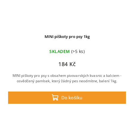
MINI piškoty pro psy 1kg
SKLADEM
(>5 ks)
184 Kč
MINI piškoty pro psy s obsahem pivovarských kvasnic a kalciem -
osvědčený pamlsek, který žádný pes neodmítne, balení 1kg.
Do košíku