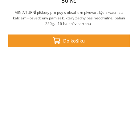
50 Kč
MINIATURNÍ piškoty pro psy s obsahem pivovarských kvasnic a
kalciem - osvědčený pamlsek, který žádný pes neodmítne, balení
250g. 16 balení v kartonu
Do košíku