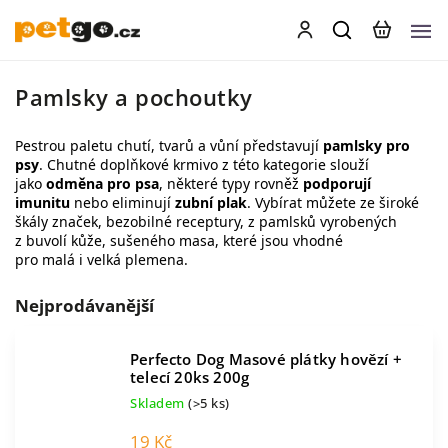
Pamlsky a pochoutky
Pestrou paletu chutí, tvarů a vůní představují
pamlsky pro
psy
. Chutné doplňkové krmivo z této kategorie slouží
jako
odměna pro psa
, některé typy rovněž
podporují
imunitu
nebo eliminují
zubní plak
. Vybírat můžete ze široké
škály značek,
bezobilné receptury
, z pamlsků vyrobených
z
buvolí kůže
,
sušeného masa
, které jsou vhodné
pro
malá
i
velká plemena
.
Nejprodávanější
Perfecto Dog Masové plátky hovězí +
telecí 20ks 200g
Skladem
(>5 ks)
19 Kč