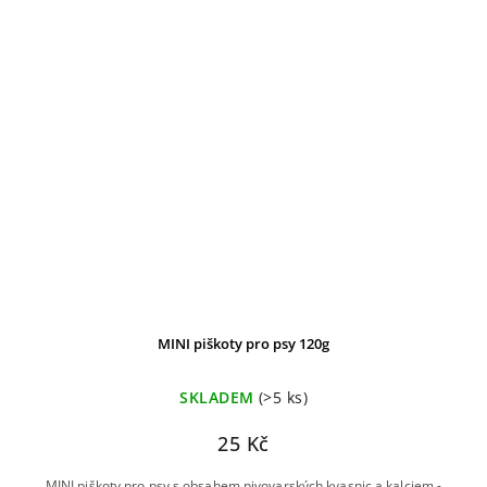
MINI piškoty pro psy 120g
SKLADEM
(>5 ks)
25 Kč
MINI piškoty pro psy s obsahem pivovarských kvasnic a kalciem -