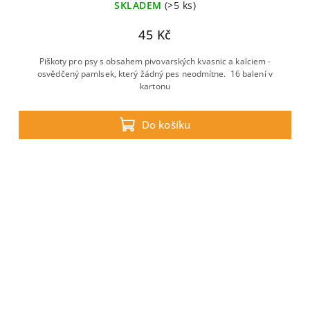
SKLADEM
(>5 ks)
45 Kč
Piškoty pro psy s obsahem pivovarských kvasnic a kalciem -
osvědčený pamlsek, který žádný pes neodmítne. 16 balení v
kartonu
Do košíku