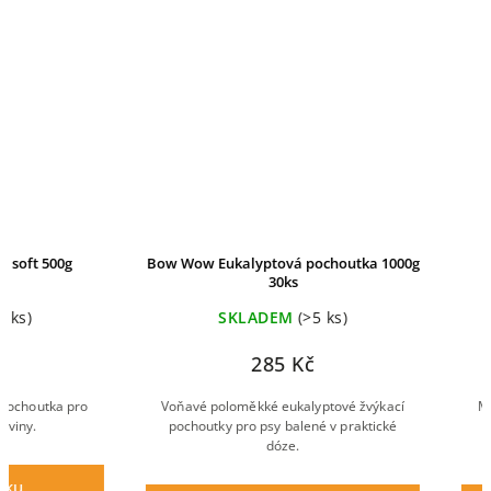
Bow Wow Eukalyptová pochoutka 1000g
Magnum Lamb
30ks
SKLADEM
(>5 ks)
SKLADE
285 Kč
47
Voňavé poloměkké eukalyptové žvýkací
Měkká, přírodní ma
pochoutky pro psy balené v praktické
psy s jehněčím ma
dóze.
měkkých 