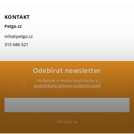
KONTAKT
Petgo.cz
info
@
petgo.cz
315 686 621
Odebírat newsletter
Vložením e-mailu souhlasíte s
podmínkami ochrany osobních údajů
Přihlásit se