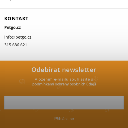
KONTAKT
Petgo.cz
info
@
petgo.cz
315 686 621
Odebírat newsletter
Vložením e-mailu souhlasíte s
podmínkami ochrany osobních údajů
Přihlásit se