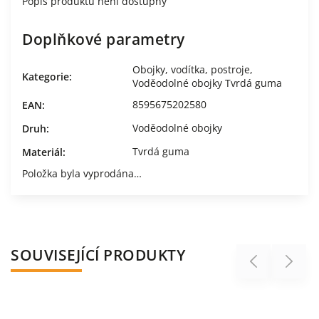
Popis produktu není dostupný
Doplňkové parametry
Obojky, vodítka, postroje
,
Kategorie
:
Voděodolné obojky Tvrdá guma
8595675202580
EAN
:
Voděodolné obojky
Druh
:
Tvrdá guma
Materiál
:
Položka byla vyprodána…
SOUVISEJÍCÍ PRODUKTY
Previous
Next