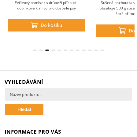
Pečivový pamlsek s drůbeží příchutí -
Sušená pochoutka v 
doplňkové krmivo pro dospělé psy
obsahuje 500 g sušený
čistě přírod
Do košíku
Do 
VYHLEDÁVÁNÍ
Hledat
INFORMACE PRO VÁS