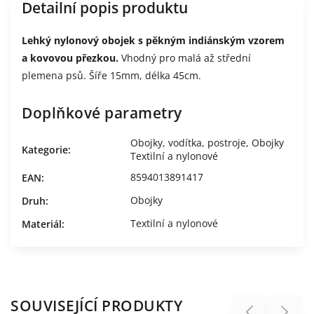
Detailní popis produktu
Lehký nylonový obojek s pěkným indiánským vzorem
a kovovou přezkou.
Vhodný pro malá až střední
plemena psů. Šíře 15mm, délka 45cm.
Doplňkové parametry
Obojky, vodítka, postroje
,
Obojky
Kategorie
:
Textilní a nylonové
8594013891417
EAN
:
Obojky
Druh
:
Textilní a nylonové
Materiál
:
SOUVISEJÍCÍ PRODUKTY
Previous
Next