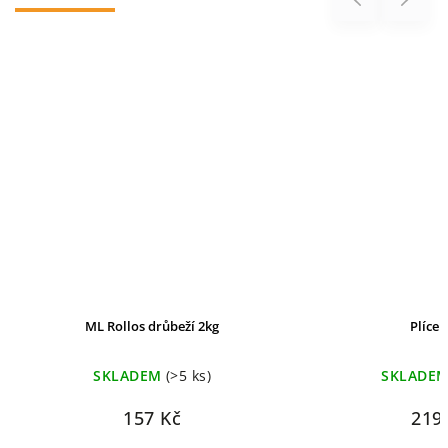
ML Rollos drůbeží 2kg
Plíce 
SKLADEM
(>5 ks)
SKLADE
157 Kč
219