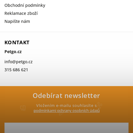
Obchodní podmínky
Reklamace zboží
Napište nám
KONTAKT
Petgo.cz
info
@
petgo.cz
315 686 621
Odebírat newsletter
Vložením e-mailu souhlasíte s
podmínkami ochrany osobních údajů