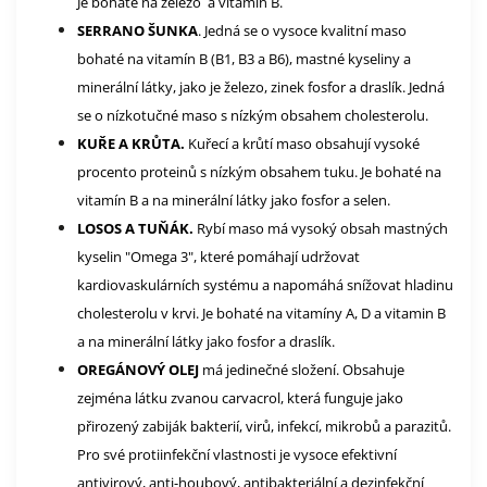
Je bohaté na železo a vitamín B.
SERRANO ŠUNKA
. Jedná se o vysoce kvalitní maso
bohaté na vitamín B (B1, B3 a B6), mastné kyseliny a
minerální látky, jako je železo, zinek fosfor a draslík. Jedná
se o nízkotučné maso s nízkým obsahem cholesterolu.
KUŘE A KRŮTA.
Kuřecí a krůtí maso obsahují vysoké
procento proteinů s nízkým obsahem tuku. Je bohaté na
vitamín B a na minerální látky jako fosfor a selen.
LOSOS A TUŇÁK.
Rybí maso má vysoký obsah mastných
kyselin "Omega 3", které pomáhají udržovat
kardiovaskulárních systému a napomáhá snížovat hladinu
cholesterolu v krvi. Je bohaté na vitamíny A, D a vitamin B
a na minerální látky jako fosfor a draslík.
OREGÁNOVÝ OLEJ
má jedinečné složení. Obsahuje
zejména látku zvanou carvacrol, která funguje jako
přirozený zabiják bakterií, virů, infekcí, mikrobů a parazitů.
Pro své protiinfekční vlastnosti je vysoce efektivní
antivirový, anti-houbový, antibakteriální a dezinfekční