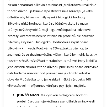
nízkou denaturaci bílkovin s minimální „Maillardovou reakcí". Z
tohoto důvodu je krmivo lépe stravitelné a zdravější. Je velmi
důležité, aby bílkoviny měly vysoké biologické hodnoty.
Bílkoviny nízké hodnoty, které se běžně vyskytují v mase
průmyslových výrobků, mají negativní dopad na ledvinové
procesy. Alternativa není snížit hladinu proteinů, ale používat
bílkoviny z vysokou biologickou hodnotou a zvýšit obsah
bílkovin v krmivech. Používáme 75% extrakt z pšenice, to
znamená, že se zbavíme většiny vláken, které by mohly kvasit v
tlustém střevě. Psí zažívací metabolismus má své limity k obilí a
jeho obsahu škrobu, z toho důvodu jsme snížili obsah obilovin a
dále budeme snižovat pod průměr, než je v tomto odvětví
obvyklé. V důsledku toho jsme získali měkký výrobek s 16%
vlhkostí s vel-mi příjemnou vůní pro psy i jejich majitele.
JEHNĚČÍ MASO.
Má vysokou biologickou hodnotu
proteinů a obsahuje většinu z esenciálních aminokyselin.