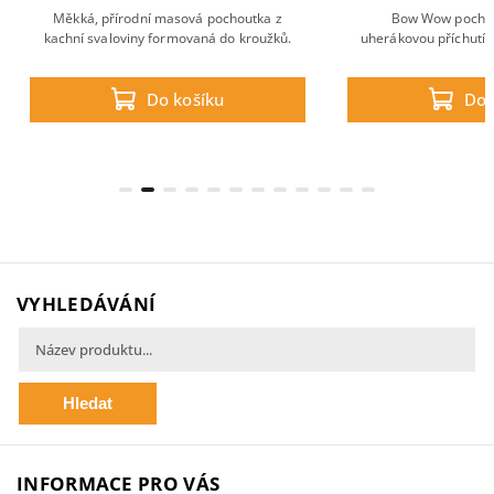
Měkká, přírodní masová pochoutka z
Bow Wow pochou
kachní svaloviny formovaná do kroužků.
uherákovou příchutí 
Do košíku
Do 
VYHLEDÁVÁNÍ
Hledat
INFORMACE PRO VÁS