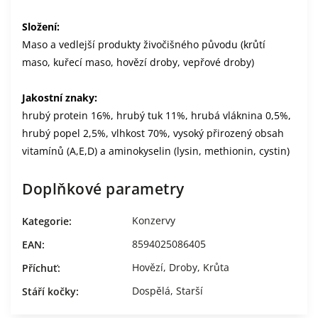
Složení:
Maso a vedlejší produkty živočišného původu (krůtí
maso, kuřecí maso, hovězí droby, vepřové droby)
Jakostní znaky:
hrubý protein 16%, hrubý tuk 11%, hrubá vláknina 0,5%,
hrubý popel 2,5%, vlhkost 70%, vysoký přirozený obsah
vitamínů (A,E,D) a aminokyselin (lysin, methionin, cystin)
Doplňkové parametry
Konzervy
Kategorie
:
8594025086405
EAN
:
Hovězí
,
Droby
,
Krůta
Příchuť
:
Dospělá
,
Starší
Stáří kočky
: