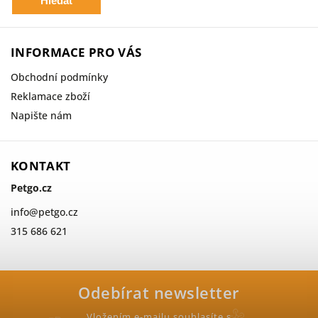
Hledat
INFORMACE PRO VÁS
Obchodní podmínky
Reklamace zboží
Napište nám
KONTAKT
Petgo.cz
info
@
petgo.cz
315 686 621
Odebírat newsletter
Vložením e-mailu souhlasíte s