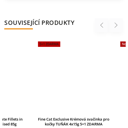
SOUVISEJÍCÍ PRODUKTY
Previous
Next
5+1 ZDARMA
Novinka
Fine Cat Exclusive Krémová svačinka pro
FINE CAT XXL kap
kočky TUŇÁK 4x15g 5+1 ZDARMA
LOSOSEM