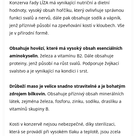
Konzerva řady LÍZA má vynikající nutriční a dietní
hodnoty, vysoký obsah hořčíku, který ovlivňuje správnou
funkci svalů a nervů, dále pak obsahuje sodík a vápník,
jenž příznivě působí na zpevňování kostí v kloubech. Vše
je v přírodní formě.
Obsahuje hovězí, které má vysoký obsah esenciálních
aminokyselin
, železa a vitamínu B2. Dále obsahuje
proteiny, jenž působí na růst svalů. Podporuje žvýkací
svalstvo a je vynikající na kondici i srst.
Drůbeží maso je velice snadno stravitelné a je bohatým
zdrojem bílkovin.
Obsahuje příznivý obsah minerálních
látek, zejména železa, fosforu, zinku, sodíku, draslíku a
vitamínů skupiny B.
Kosti v konzervě nejsou nebezpečné, díky sterilizaci,
která se provádí při vysokém tlaku a teplotě, jsou zcela