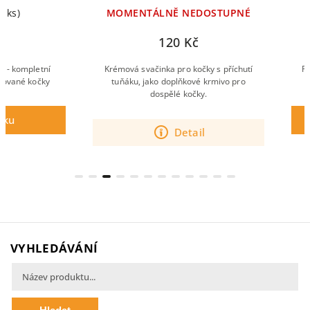
MOMENTÁLNĚ NEDOSTUPNÉ
SKLADE
120 Kč
30 
Krémová svačinka pro kočky s příchutí
Prémiové kompletní 
tuňáku, jako doplňkové krmivo pro
lososem a BE
dospělé kočky.
Do 
Detail
VYHLEDÁVÁNÍ