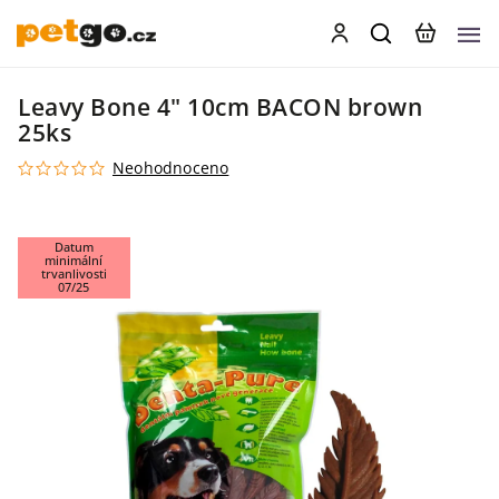
Leavy Bone 4" 10cm BACON brown
25ks
Neohodnoceno
Datum
minimální
trvanlivosti
07/25