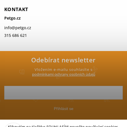
KONTAKT
Petgo.cz
info
@
petgo.cz
315 686 621
Odebírat newsletter
Vložením e-mailu souhlasíte s
podmínkami ochrany osobních údajů
Přihlásit se
Kliknutím na tlačítko SOUHLASÍM povolíte používání cookies,