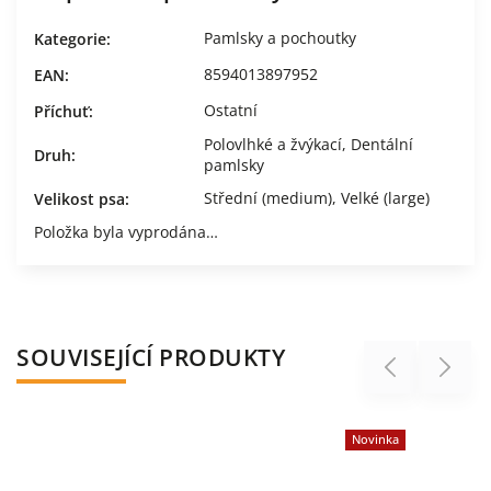
Pamlsky a pochoutky
Kategorie
:
8594013897952
EAN
:
Ostatní
Příchuť
:
Polovlhké a žvýkací
,
Dentální
Druh
:
pamlsky
Střední (medium)
,
Velké (large)
Velikost psa
:
Položka byla vyprodána…
SOUVISEJÍCÍ PRODUKTY
Previous
Next
Novinka