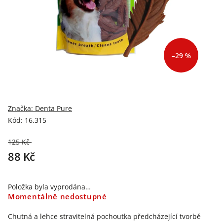
–29 %
Značka:
Denta Pure
Kód:
16.315
125 Kč
–29 %
88 Kč
Položka byla vyprodána…
Momentálně nedostupné
Chutná a lehce stravitelná pochoutka předcházející tvorbě