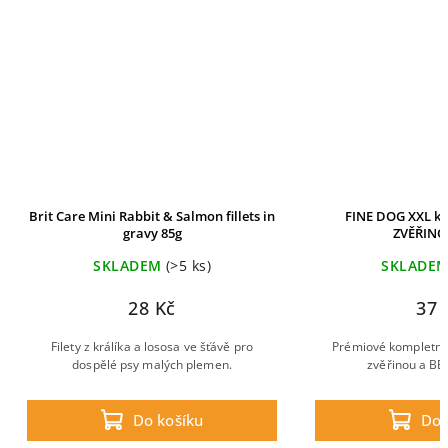
 fillets in
FINE DOG XXL kapsa pro psy se
Brit Pr
ZVĚŘINOU 500g
Gravy w
)
SKLADEM
(>5 ks)
37 Kč
šťávě pro
Prémiové kompletní krmivo pro psy se
Kompl
men.
zvěřinou a BEZ OBILOVIN.
kuřecí
Do košíku