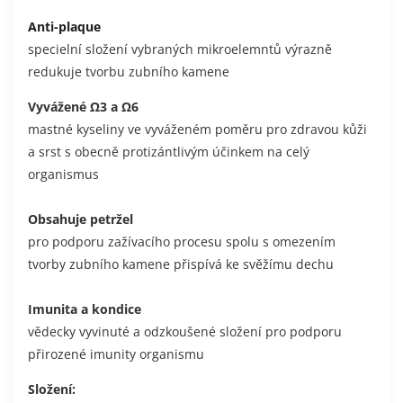
Anti-plaque
specielní složení vybraných mikroelemntů výrazně
redukuje tvorbu zubního kamene
Vyvážené Ω3 a Ω6
mastné kyseliny ve vyváženém poměru pro zdravou kůži
a srst s obecně protizántlivým účinkem na celý
organismus
Obsahuje petržel
pro podporu zažívacího procesu spolu s omezením
tvorby zubního kamene přispívá ke svěžímu dechu
Imunita a kondice
vědecky vyvinuté a odzkoušené složení pro podporu
přirozené imunity organismu
Složení: