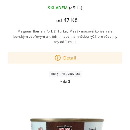
SKLADEM
(>5 ks)
47 Kč
od
Magnum Iberian Pork & Turkey Meat - masová konzerva s
Iberským vepřovým a krůtím masem a hnědou rýží, pro všechny
psy od 1 roku.
Detail
400 g
4+2 ZDARMA
+ další