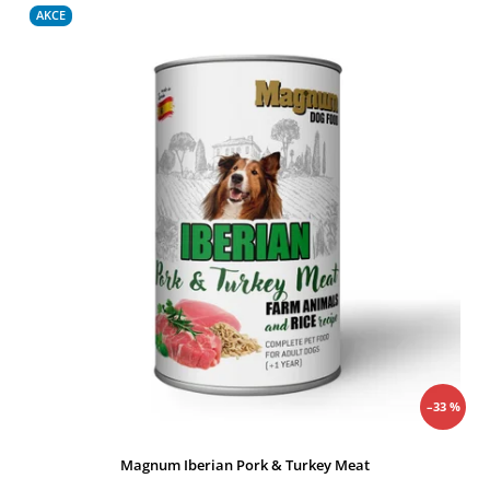
Nejprodávanější
AKCE
Abecedně
–33 %
Magnum Iberian Pork & Turkey Meat