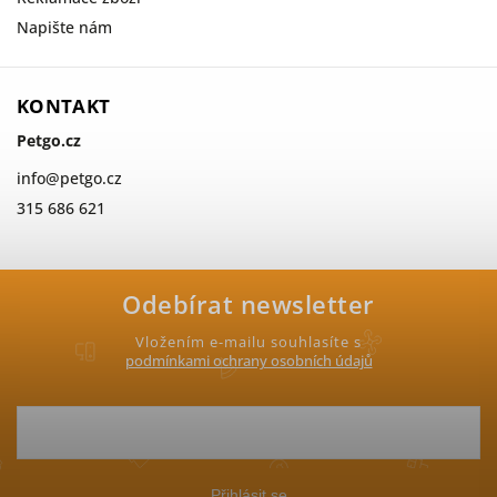
Napište nám
KONTAKT
Petgo.cz
info
@
petgo.cz
315 686 621
Odebírat newsletter
Vložením e-mailu souhlasíte s
podmínkami ochrany osobních údajů
Přihlásit se