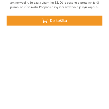
aminokyselin, železa a vitamínu B2. Dále obsahuje proteiny, jenž
působí na růst svalů. Podporuje žvýkací svalstvo a je vynikající na
kondici i srst.
Do košíku