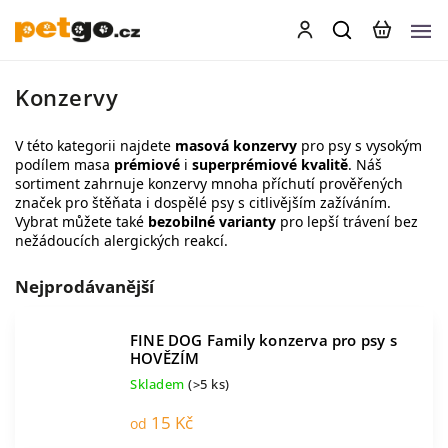
Konzervy
V této kategorii najdete
masová konzervy
pro psy s vysokým
podílem masa
prémiové
i
superprémiové
kvalitě
. Náš
sortiment zahrnuje konzervy mnoha příchutí prověřených
značek pro
štěňata
i
dospělé psy
s
citlivějším zažíváním
.
Vybrat můžete také
bezobilné varianty
pro lepší trávení bez
nežádoucích alergických reakcí.
Nejprodávanější
FINE DOG Family konzerva pro psy s
HOVĚZÍM
Skladem
(>5 ks)
15 Kč
od