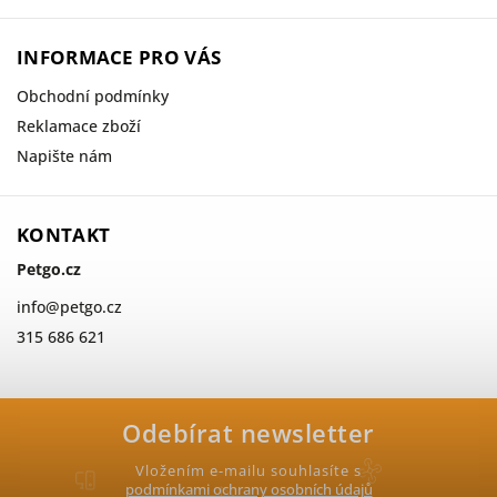
INFORMACE PRO VÁS
Obchodní podmínky
Reklamace zboží
Napište nám
KONTAKT
Petgo.cz
info
@
petgo.cz
315 686 621
Odebírat newsletter
Vložením e-mailu souhlasíte s
podmínkami ochrany osobních údajů