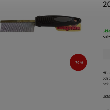
2
Skl
Můž
–70 %
Hřeb
odst
nekl
Deta