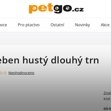
avce
Pro ptactvo
Ostatní
Novinky
Akce
ben hustý dlouhý trn
Neohodnoceno
Zna
Kód:
68 