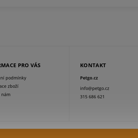
RMACE PRO VÁS
KONTAKT
ní podmínky
Petgo.cz
ce zboží
info
@
petgo.cz
e nám
315 686 621