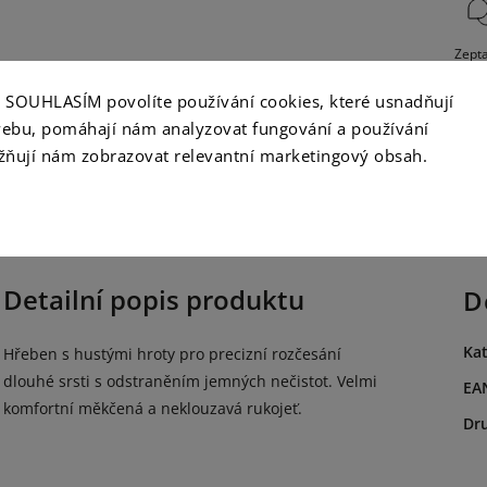
Zepta
ko SOUHLASÍM povolíte používání cookies, které usnadňují
ebu, pomáhají nám analyzovat fungování a používání
ňují nám zobrazovat relevantní marketingový obsah.
opis
Hodnocení
Diskuze
Detailní popis produktu
D
Kat
Hřeben s hustými hroty pro precizní rozčesání
dlouhé srsti s odstraněním jemných nečistot. Velmi
EA
komfortní měkčená a neklouzavá rukojeť.
Dr