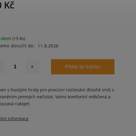
0 Kč
adem
(>5 ks)
eme doručit do:
11.8.2026
Přidat do košíku
en s hustými hroty pro precizní rozčesání dlouhé srsti s
raněním jemných nečistot. Velmi komfortní měkčená a
ouzavá rukojeť.
ilní informace