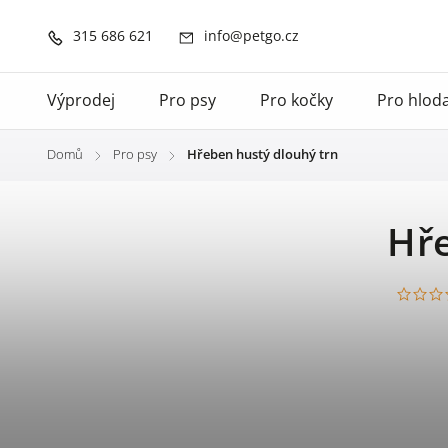
315 686 621
info@petgo.cz
Výprodej
Pro psy
Pro kočky
Pro hlod
Domů
Pro psy
Hřeben hustý dlouhý trn
/
/
Hře