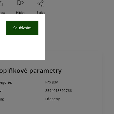
t se
Hlídat
Sdílet
Souhlasím
oplňkové parametry
Pro psy
egorie
:
8594013892766
N
:
Hřebeny
uh
: