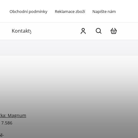
Obchodní podmínky
Reklamace zboží
Napište nám
Kontakty
čka:
Magnum
7.586
Kč
–70 %