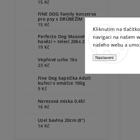
15 Kč
FINE DOG Family konzerva
pro psy s DRŮBEŽÍM
15 Kč
Kliknutím na tlačít
Perfecto Dog Masové plátky
navigaci na našem w
hovězí + telecí 20ks 200g
našeho webu a umož
19 Kč
P
Nastavení
Vepřové ucho 1ks
23 Kč
Fine Dog kapsička Adult
kuřecí v omáčce 100g
9 Kč
Nerezová miska 0,45l
16 Kč
Uzel bavlna 20cm (8")
14 Kč