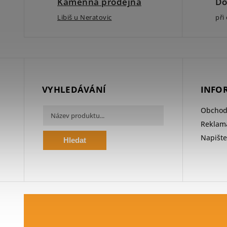
Kamenná prodejna
Do
Libiš u Neratovic
při
VYHLEDÁVÁNÍ
INFO
Obchod
Reklama
Napišt
Hledat