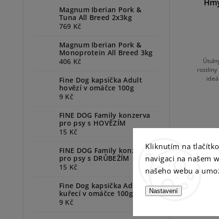
Hmy
Magnum Iberian Pork &
Tuna All Breed 2x3kg
769 Kč
Magnum Iberian Pork &
Monoprotein All Breed 3kg
Útuln
406 Kč
rostlin
ideá
Fine Dog kapsička Adult
zabydlu
hovězí v omáčce 100g
9 Kč
FINE DOG Family konzerva
pro psy s HOVĚZÍM
15 Kč
Kliknutím na tlačít
FINE DOG Family konzerva
navigaci na našem w
pro psy s DRŮBEŽÍM
15 Kč
našeho webu a umož
Fine Dog kapsička Adult
Nastavení
kuřecí v omáčce 100g
9 Kč