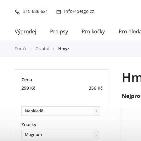
315 686 621
info@petgo.cz
Výprodej
Pro psy
Pro kočky
Pro hlod
Domů
Ostatní
Hmyz
/
/
Hm
Cena
299
Kč
356
Kč
Nejpro
Na skladě
2
Značky
Magnum
2