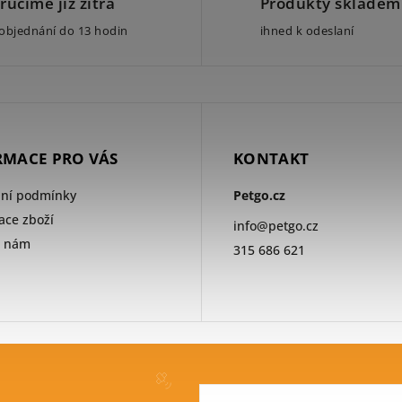
ručíme již zítra
Produkty skladem
 objednání do 13 hodin
ihned k odeslaní
RMACE PRO VÁS
KONTAKT
ní podmínky
Petgo.cz
ce zboží
info
@
petgo.cz
e nám
315 686 621