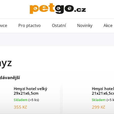
avce
Pro ptactvo
Ostatní
Novinky
Akce
yz
dávanější
Hmyzí hotel velký
Hmyzí hote
29x21x6,5cm
21x21x6,5
Skladem
(>5 ks)
Skladem
(>5 
355 Kč
299 Kč