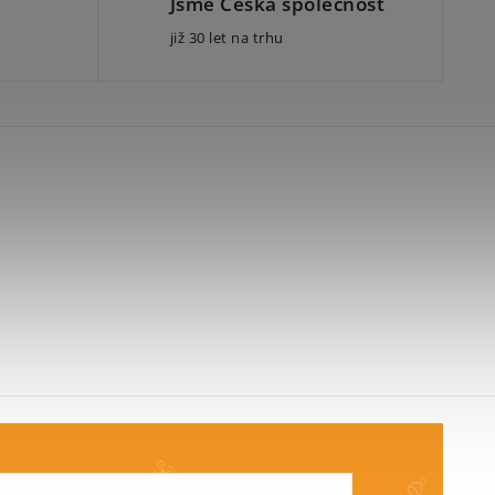
Jsme Česká společnost
již 30 let na trhu