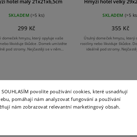
zí hotel malý 21x21x6,5cm
Hmyzí hotel velký 29x
SKLADEM
(>5 ks)
SKLADEM
(>5 ks
299 Kč
355 Kč
ý domeček hmyzu, který opyluje vaše
Útulný domeček hmyzu, který 
y nebo likviduje škůdce. Domek umístěte
rostliny nebo likviduje škůdce. 
lně pod stromy. Nejčastěji se v něm
ideálně pod stromy. Nejčastě
jí včely, čmeláci, motýli, můry, berušky
zabydlují včely, čmeláci, motýli,
nebo škvoři.
nebo škvoři.
ko SOUHLASÍM povolíte používání cookies, které usnadňují
ebu, pomáhají nám analyzovat fungování a používání
ňují nám zobrazovat relevantní marketingový obsah.