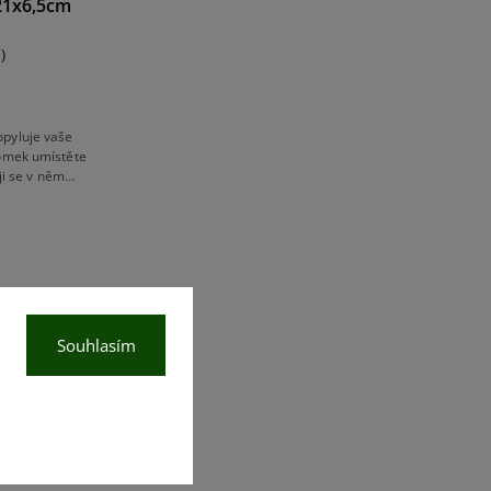
21x6,5cm
)
opyluje vaše
Domek umístěte
ji se v něm
 můry, berušky
Souhlasím