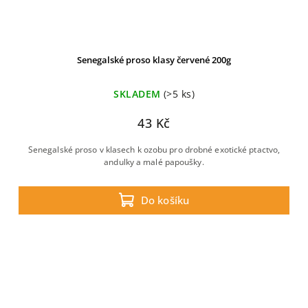
Senegalské proso klasy červené 200g
SKLADEM
(>5 ks)
43 Kč
Senegalské proso v klasech k ozobu pro drobné exotické ptactvo,
andulky a malé papoušky.
Do košíku