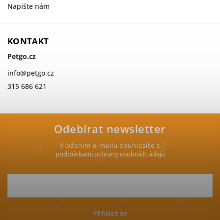
Napište nám
KONTAKT
Petgo.cz
info
@
petgo.cz
315 686 621
Odebírat newsletter
Vložením e-mailu souhlasíte s
podmínkami ochrany osobních údajů
Přihlásit se