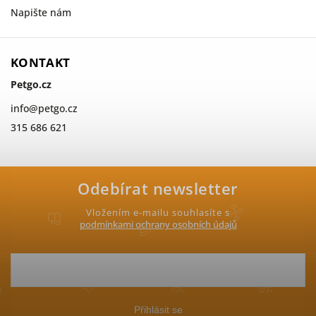
Napište nám
KONTAKT
Petgo.cz
info
@
petgo.cz
315 686 621
Odebírat newsletter
Vložením e-mailu souhlasíte s
podmínkami ochrany osobních údajů
Přihlásit se