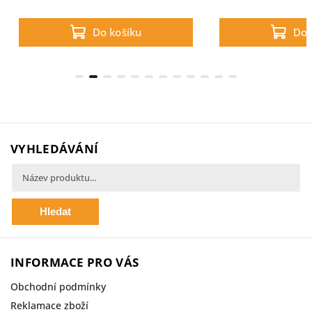
kvalitní srsti a kůži.
kojící k
Do košíku
Do 
VYHLEDÁVÁNÍ
Hledat
INFORMACE PRO VÁS
Obchodní podmínky
Reklamace zboží