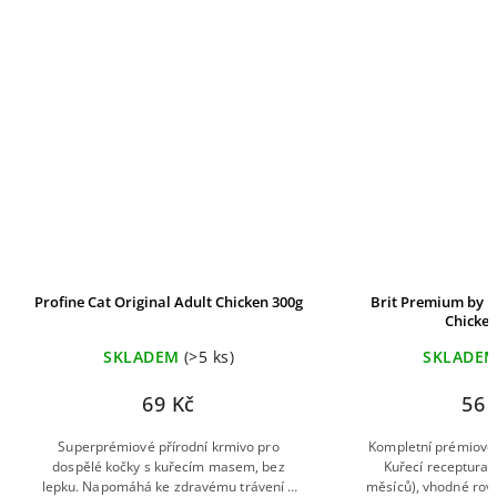
Profine Cat Original Adult Chicken 300g
Brit Premium by N
Chicken
SKLADEM
(>5 ks)
SKLADE
69 Kč
56 
Superprémiové přírodní krmivo pro
Kompletní prémiové 
dospělé kočky s kuřecím masem, bez
Kuřecí receptura 
lepku. Napomáhá ke zdravému trávení a
měsíců), vhodné rov