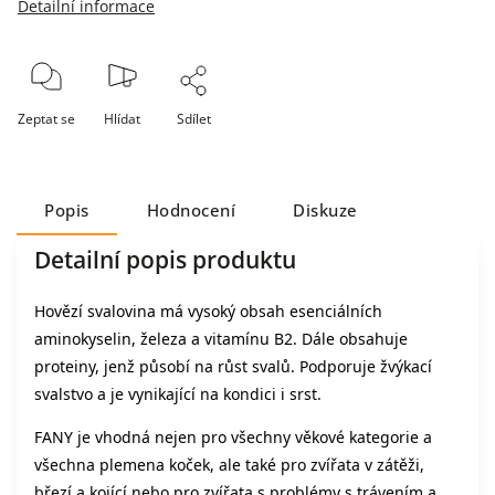
Detailní informace
Zeptat se
Hlídat
Sdílet
Popis
Hodnocení
Diskuze
Detailní popis produktu
Hovězí svalovina má vysoký obsah esenciálních
aminokyselin, železa a vitamínu B2. Dále obsahuje
proteiny, jenž působí na růst svalů. Podporuje žvýkací
svalstvo a je vynikající na kondici i srst.
FANY je vhodná nejen pro všechny věkové kategorie a
všechna plemena koček, ale také pro zvířata v zátěži,
březí a kojící nebo pro zvířata s problémy s trávením a