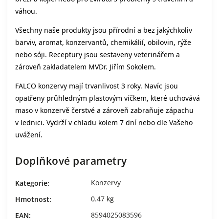
váhou.
Všechny naše produkty jsou přírodní a bez jakýchkoliv
barviv, aromat, konzervantů, chemikálií, obilovin, rýže
nebo sóji. Receptury jsou sestaveny veterinářem a
zároveň zakladatelem MVDr. Jiřím Sokolem.
FALCO konzervy mají trvanlivost 3 roky. Navíc jsou
opatřeny průhledným plastovým víčkem, které uchovává
maso v konzervě čerstvé a zároveň zabraňuje zápachu
v lednici. Vydrží v chladu kolem 7 dní nebo dle Vašeho
uvážení.
Doplňkové parametry
Konzervy
Kategorie
:
0.47 kg
Hmotnost
:
8594025083596
EAN
: