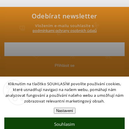
Odebírat newsletter
Vložením e-mailu souhlasíte s
podmínkami ochrany osobních údajů
Přihlásit se
Kliknutím na tlačítko SOUHLASÍM povolíte používání cookies,
které usnadňují navigaci na našem webu, pomáhají nám
analyzovat fungování a používání našeho webu a umožňují nám
zobrazovat relevantní marketingový obsah.
Copyright 2026
Petgo.cz
. Všechna práva vyhrazena.
Nastavení
Vytvořil Shoptet
Souhlasím
Partner:
Mega Creative