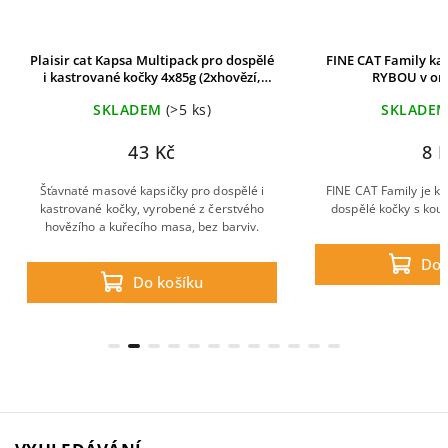
Plaisir cat Kapsa Multipack pro dospělé
FINE CAT Family kap
i kastrované kočky 4x85g (2xhovězí,
RYBOU v om
2xkuřecí)
SKLADEM
(>5 ks)
SKLADE
43 Kč
8 
Šťavnaté masové kapsičky pro dospělé i
FINE CAT Family je k
kastrované kočky, vyrobené z čerstvého
dospělé kočky s kou
hovězího a kuřecího masa, bez barviv.
Do 
Do košíku