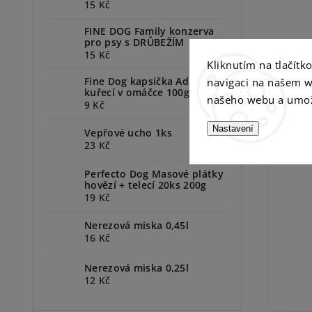
15 Kč
FINE DOG Family konzerva
pro psy s DRŮBEŽÍM
15 Kč
Kliknutím na tlačít
P
Fine Dog kapsička Adult
navigaci na našem w
kuřecí v omáčce 100g
našeho webu a umož
9 Kč
Nastavení
Vepřové ucho 1ks
23 Kč
Perfecto Dog Masové plátky
hovězí + telecí 20ks 200g
19 Kč
Nerezová miska 0,45l
16 Kč
Nerezová miska 0,25l
12 Kč