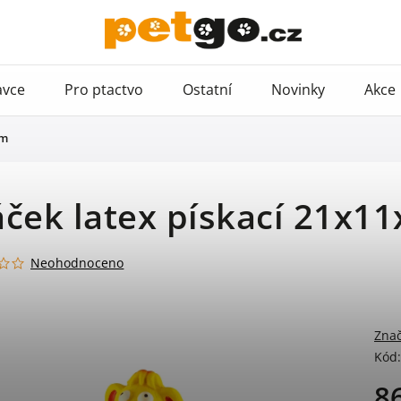
avce
Pro ptactvo
Ostatní
Novinky
Akce
cm
ček latex pískací 21x1
Neohodnoceno
Zna
Kód:
8