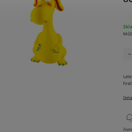
Skl
Můž
Late
hrač
Deta
Zepta