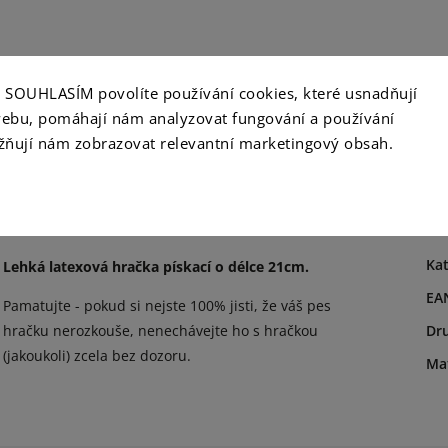
ko SOUHLASÍM povolíte používání cookies, které usnadňují
opis
Hodnocení
Diskuze
ebu, pomáhají nám analyzovat fungování a používání
ňují nám zobrazovat relevantní marketingový obsah.
Detailní popis produktu
D
Kat
Lehká latexová hračka pískací o délce 21cm.
EA
Pamatujte - pokud si nejste 100% jisti, že váš pes
hračku nerozkouše, nenechávejte ho s hračkou
Dr
(jakoukoli) zcela bez dozoru.
Mat