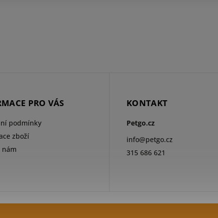
RMACE PRO VÁS
KONTAKT
ní podmínky
Petgo.cz
ce zboží
info
@
petgo.cz
e nám
315 686 621