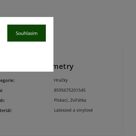
Souhlasím
oplňkové parametry
Hračky
egorie
:
8595675201545
N
:
Pískací
,
Zvířátka
uh
:
Latexové a vinylové
eriál
: