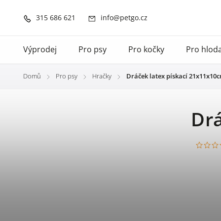
315 686 621
info@petgo.cz
Výprodej
Pro psy
Pro kočky
Pro hlod
Domů
Pro psy
Hračky
Dráček latex pískací 21x11x10
/
/
/
Drá