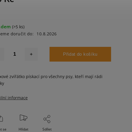
adem
(>5 ks)
eme doručit do:
10.8.2026
Přidat do košíku
xové zvířátko pískací pro všechny psy, kteří mají rádi
ky
ilní informace
t se
Hlídat
Sdílet