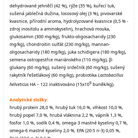
dehydrované jehněčí (42 %), rýže (35 %), kuřecí tuk,
sušená jablečná dužina, lososový olej (3 %), pivovarské
kvasnice, přírodní aroma, hydrolyzované kvasnice (0,5 % -
zdroj inositolu a aminokyselin), hrachová mouka,
glukosamin (300 mg/kg), frukto-oligosacharidy (230
mg/kg), chondroitin sulfát (230 mg/kg), mannan-
oligosacharidy (180 mg/kg), juka schidigera (180 mg/kg),
semena ostropestřce mariánského (110 mg/kg), β-
glukany (60 mg/kg), sušený srdečník (60 mg/kg), sušený
rakytník řešetlákový (60 mg/kg), probiotika
Lactobacillus
9
helveticus
HA – 122 inaktivováno (15x10
buněk/kg).
Analytické složky
:
hrubý protein 28,0 %, hrubý tuk 16,0 %, vlhkost 10,0 %,
hrubý popel 7,0 %, hrubá vláknina 2,2 %, vápník 1,3 %,
fosfor 1,0 %, sodík 0,4 %, omega-3 mastné kyseliny 0,7 %,
omega-6 mastné kyseliny 2,0 %, EPA (20:5 n-3) 0,05 %,