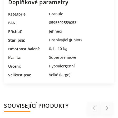
Doplňkové parametry
Granule
Kategorie
:
8595602559053
EAN
:
Jehněčí
Příchuť
:
Dospívající (junior)
Stáří psa
:
0,1 - 10 kg
Hmotnost balení
:
Superprémiové
Kvalita
:
Hypoalergenní
Určení
:
Velké (large)
Velikost psa
:
SOUVISEJÍCÍ PRODUKTY
Previous
Next