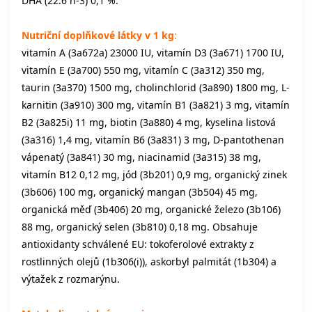
DHA (22:6 n-3) 0,1 %.
Nutriční doplňkové látky v 1 kg
:
vitamín A (3a672a) 23000 IU, vitamín D3 (3a671) 1700 IU,
vitamín E (3a700) 550 mg, vitamín C (3a312) 350 mg,
taurin (3a370) 1500 mg, cholinchlorid (3a890) 1800 mg, L-
karnitin (3a910) 300 mg, vitamín B1 (3a821) 3 mg, vitamín
B2 (3a825i) 11 mg, biotin (3a880) 4 mg, kyselina listová
(3a316) 1,4 mg, vitamín B6 (3a831) 3 mg, D-pantothenan
vápenatý (3a841) 30 mg, niacinamid (3a315) 38 mg,
vitamín B12 0,12 mg, jód (3b201) 0,9 mg, organický zinek
(3b606) 100 mg, organický mangan (3b504) 45 mg,
organická měď (3b406) 20 mg, organické železo (3b106)
88 mg, organický selen (3b810) 0,18 mg. Obsahuje
antioxidanty schválené EU: tokoferolové extrakty z
rostlinných olejů (1b306(i)), askorbyl palmitát (1b304) a
výtažek z rozmarýnu.