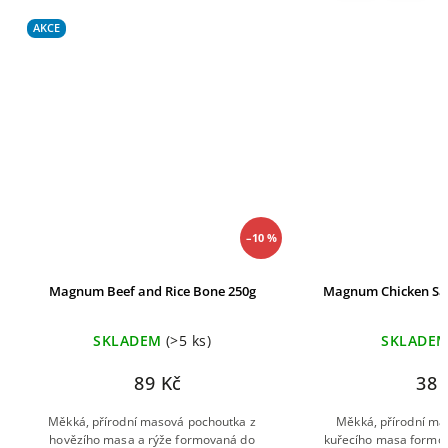
AKCE
–10 %
Magnum Beef and Rice Bone 250g
Magnum Chicken San
SKLADEM
(>5 ks)
SKLADE
89 Kč
38 
Měkká, přírodní masová pochoutka z
Měkká, přírodní ma
hovězího masa a rýže formovaná do
kuřecího masa formo