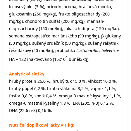
lososový olej (3 %), přírodní aroma, hrachová mouka,
glukosamin (260 mg/kg), frukto-oligosacharidy (200
mg/kg), chondroitin sulfát (200 mg/kg), mannan-
oligosacharidy (150 mg/kg), juka schidigera (150 mg/kg),
semena ostropestřce mariánského (90 mg/kg), β-glukany
(50 mg/kg), sušený srdečník (50 mg/kg), sušený rakytník
řešetlákový (50 mg/kg), probiotika
Lactobacillus helveticus
9
HA – 122 inaktivováno (15x10
buněk/kg).
Analytické složky
:
hrubý protein 26,0 %, hrubý tuk 15,0 %, vlhkost 10,0 %,
hrubý popel 6,2 %, hrubá vláknina 3,5 %, vápník 1,1 %,
fosfor 0,8 %, sodík 0,4 %, omega-3 mastné kyseliny 1,1 %,
omega-6 mastné kyseliny 1,8 %, EPA (20:5 n-3) 0,12 %,
DHA (22:6 n-3) 0,16 %.
Nutriční doplňkové látky v 1 kg
: