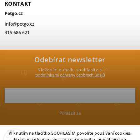
KONTAKT
Petgo.cz
info
@
petgo.cz
315 686 621
Odebírat newsletter
Vložením e-mailu souhlasíte s
podmínkami ochrany osobních údajů
Přihlásit se
Kliknutím na tlačítko SOUHLASÍM povolíte používání cookies,
které usnadňují navigaci na našem webu, pomáhají nám