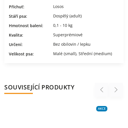
Losos
Příchuť
:
Dospělý (adult)
Stáří psa
:
0,1 - 10 kg
Hmotnost balení
:
Superprémiové
Kvalita
:
Bez obilovin / lepku
Určení
:
Malé (small)
,
Střední (medium)
Velikost psa
:
SOUVISEJÍCÍ PRODUKTY
Previous
Next
AKCE