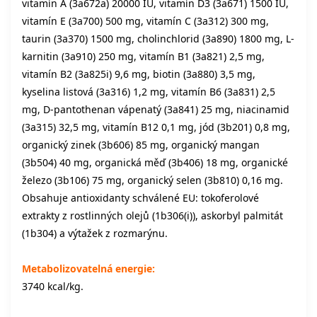
vitamín A (3a672a) 20000 IU, vitamín D3 (3a671) 1500 IU,
vitamín E (3a700) 500 mg, vitamín C (3a312) 300 mg,
taurin (3a370) 1500 mg, cholinchlorid (3a890) 1800 mg, L-
karnitin (3a910) 250 mg, vitamín B1 (3a821) 2,5 mg,
vitamín B2 (3a825i) 9,6 mg, biotin (3a880) 3,5 mg,
kyselina listová (3a316) 1,2 mg, vitamín B6 (3a831) 2,5
mg, D-pantothenan vápenatý (3a841) 25 mg, niacinamid
(3a315) 32,5 mg, vitamín B12 0,1 mg, jód (3b201) 0,8 mg,
organický zinek (3b606) 85 mg, organický mangan
(3b504) 40 mg, organická měď (3b406) 18 mg, organické
železo (3b106) 75 mg, organický selen (3b810) 0,16 mg.
Obsahuje antioxidanty schválené EU: tokoferolové
extrakty z rostlinných olejů (1b306(i)), askorbyl palmitát
(1b304) a výtažek z rozmarýnu.
Metabolizovatelná energie:
3740 kcal/kg.