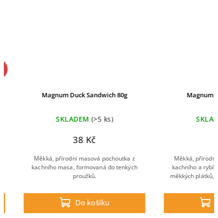
Magnum Duck Sandwich 80g
Magnum Duck 
SKLADEM
(>5 ks)
SKLADE
38 Kč
85
Měkká, přírodní masová pochoutka z
Měkká, přírodní ma
kachního masa, formovaná do tenkých
kachního a rybího 
proužků.
měkkých plátků, kter
menší k
Do košíku
Do 