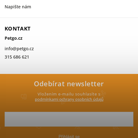
Napište nám
KONTAKT
Petgo.cz
info
@
petgo.cz
315 686 621
Odebírat newsletter
Vložením e-mailu souhlasíte s
podmínkami ochrany osobních údajů
Přihlásit se