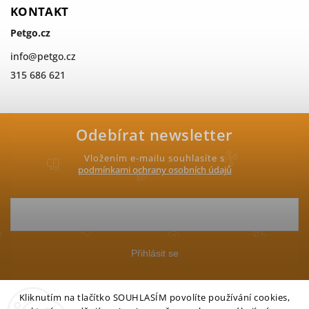
KONTAKT
Petgo.cz
info
@
petgo.cz
315 686 621
Odebírat newsletter
Vložením e-mailu souhlasíte s
podmínkami ochrany osobních údajů
Přihlásit se
Kliknutím na tlačítko SOUHLASÍM povolíte používání cookies,