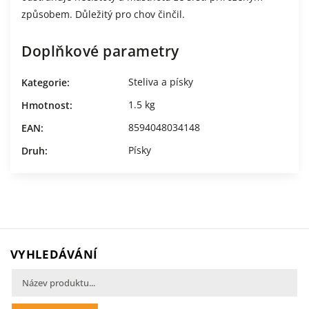
způsobem. Důležitý pro chov činčil.
Doplňkové parametry
Steliva a písky
Kategorie
:
1.5 kg
Hmotnost
:
8594048034148
EAN
:
Písky
Druh
:
VYHLEDÁVÁNÍ