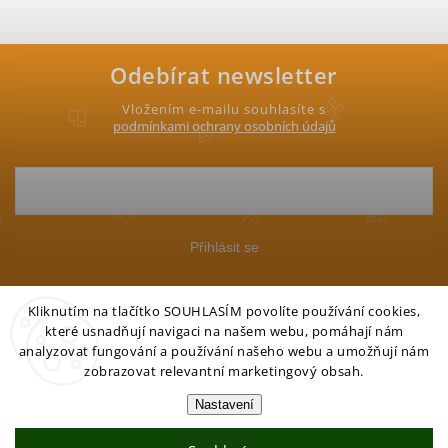
Odebírat newsletter
Vložením e-mailu souhlasíte s
podmínkami ochrany osobních údajů
Přihlásit se
Kliknutím na tlačítko SOUHLASÍM povolíte používání cookies,
které usnadňují navigaci na našem webu, pomáhají nám
analyzovat fungování a používání našeho webu a umožňují nám
zobrazovat relevantní marketingový obsah.
Copyright 2026
Petgo.cz
. Všechna práva vyhrazena.
Nastavení
Vytvořil Shoptet